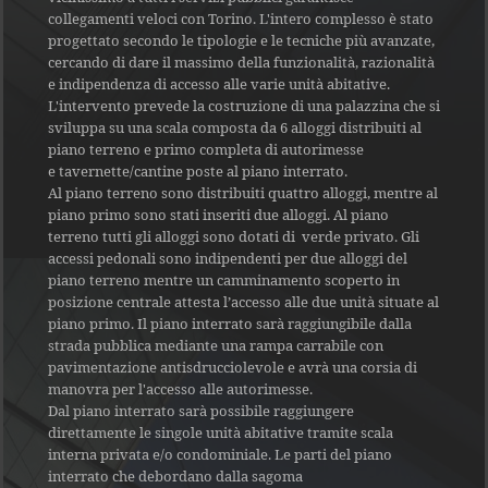
collegamenti veloci con Torino. L'intero complesso è stato
progettato secondo le tipologie e le tecniche più avanzate,
cercando di dare il massimo della funzionalità, razionalità
e indipendenza di accesso alle varie unità abitative.
L'intervento prevede la costruzione di una palazzina che si
sviluppa su una scala composta da 6 alloggi distribuiti al
piano terreno e primo completa di autorimesse
e tavernette/cantine poste al piano interrato.
Al piano terreno sono distribuiti quattro alloggi, mentre al
piano primo sono stati inseriti due alloggi.
Al piano
terreno tutti gli alloggi sono dotati di verde privato. Gli
accessi pedonali sono indipendenti per due alloggi del
piano terreno mentre un camminamento scoperto in
posizione centrale attesta l’accesso alle due unità situate al
piano primo.
Il piano interrato sarà raggiungibile dalla
strada pubblica mediante una rampa carrabile con
pavimentazione antisdrucciolevole e avrà una corsia di
manovra per l'accesso alle autorimesse.
Dal piano interrato sarà possibile raggiungere
direttamente le singole unità abitative tramite scala
interna privata e/o condominiale.
Le parti del piano
interrato che debordano dalla sagoma